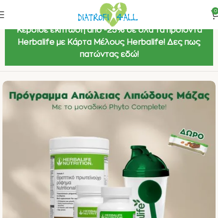
0
Κέρδισε έκπτωση από -25% σε όλα τα προϊόντα
Herbalife με Κάρτα Μέλους Herbalife! Δες πως
πατώντας εδώ!