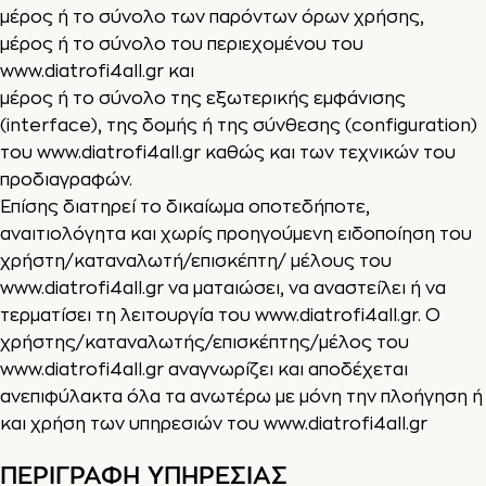
μέρος ή το σύνολο των παρόντων όρων χρήσης,
μέρος ή το σύνολο του περιεχομένου του
www.diatrofi4all.gr
και
μέρος ή το σύνολο της εξωτερικής εμφάνισης
(interface), της δομής ή της σύνθεσης (configuration)
του
www.diatrofi4all.gr
καθώς και των τεχνικών του
προδιαγραφών.
Επίσης διατηρεί το δικαίωμα οποτεδήποτε,
αναιτιολόγητα και χωρίς προηγούμενη ειδοποίηση του
χρήστη/καταναλωτή/επισκέπτη/ μέλους του
www.diatrofi4all.gr
να ματαιώσει, να αναστείλει ή να
τερματίσει τη λειτουργία του
www.diatrofi4all.gr
. Ο
χρήστης/καταναλωτής/επισκέπτης/μέλος του
www.diatrofi4all.gr
αναγνωρίζει και αποδέχεται
ανεπιφύλακτα όλα τα ανωτέρω με μόνη την πλοήγηση ή
και χρήση των υπηρεσιών του
www.diatrofi4all.gr
ΠΕΡΙΓΡΑΦΗ ΥΠΗΡΕΣΙΑΣ