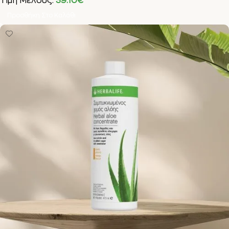
Τιμή Μέλους:
39.10
€
Προσθήκη Στο Καλάθι