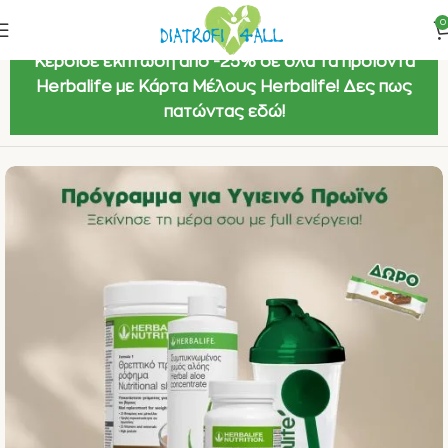
0
Κέρδισε έκπτωση από -25% σε όλα τα προϊόντα
Herbalife με Κάρτα Μέλους Herbalife! Δες πως
πατώντας εδώ!