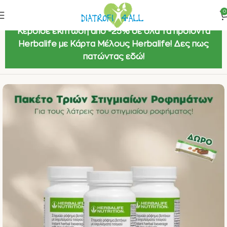
0
Κέρδισε έκπτωση από -25% σε όλα τα προϊόντα
Herbalife με Κάρτα Μέλους Herbalife! Δες πως
πατώντας εδώ!