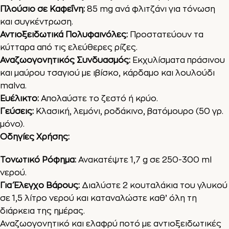
Πλούσιο σε Καφεΐνη:
85 mg ανά φλιτζάνι για τόνωση
και συγκέντρωση.
Αντιοξειδωτικά Πολυφαινόλες:
Προστατεύουν τα
κύτταρα από τις ελεύθερες ρίζες.
Αναζωογονητικός Συνδυασμός:
Εκχυλίσματα πράσινου
και μαύρου τσαγιού με ιβίσκο, κάρδαμο και λουλούδι
malva.
Ευέλικτο:
Απολαύστε το ζεστό ή κρύο.
Γεύσεις:
Κλασική, λεμόνι, ροδάκινο, βατόμουρο (50 γρ.
μόνο).
Οδηγίες Χρήσης:
Τονωτικό Ρόφημα:
Ανακατέψτε 1,7 g σε 250-300 ml
νερού.
Για Έλεγχο Βάρους:
Διαλύστε 2 κουταλάκια του γλυκού
σε 1,5 λίτρο νερού και καταναλώστε καθ’ όλη τη
διάρκεια της ημέρας.
Αναζωογονητικό και ελαφρύ ποτό με αντιοξειδωτικές