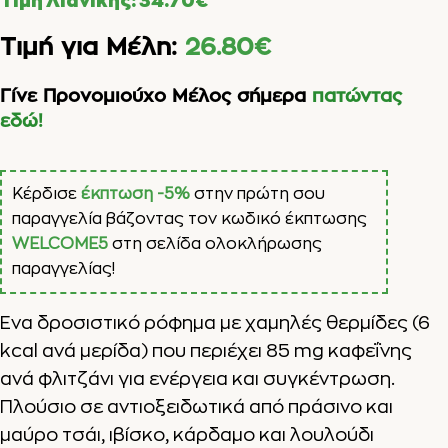
Τιμή Λιανικής:
34.70
€
Τιμή για Μέλη:
26.80
€
Γίνε Προνομιούχο Μέλος σήμερα
πατώντας
εδώ!
Κέρδισε
έκπτωση -5%
στην πρώτη σου
παραγγελία βάζοντας τον κωδικό έκπτωσης
WELCOME5
στη σελίδα ολοκλήρωσης
παραγγελίας!
Ένα δροσιστικό ρόφημα με χαμηλές θερμίδες (6
kcal ανά μερίδα) που περιέχει 85 mg καφεΐνης
ανά φλιτζάνι για ενέργεια και συγκέντρωση.
Πλούσιο σε αντιοξειδωτικά από πράσινο και
μαύρο τσάι, ιβίσκο, κάρδαμο και λουλούδι