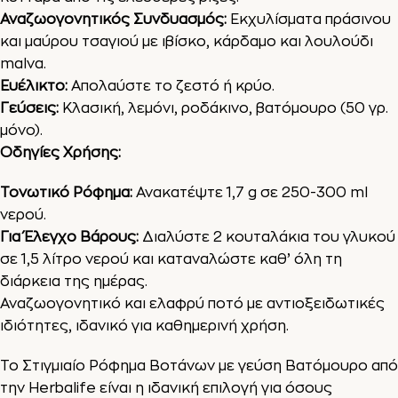
Αναζωογονητικός Συνδυασμός:
Εκχυλίσματα πράσινου
και μαύρου τσαγιού με ιβίσκο, κάρδαμο και λουλούδι
malva.
Ευέλικτο:
Απολαύστε το ζεστό ή κρύο.
Γεύσεις:
Κλασική, λεμόνι, ροδάκινο, βατόμουρο (50 γρ.
μόνο).
Οδηγίες Χρήσης:
Τονωτικό Ρόφημα:
Ανακατέψτε 1,7 g σε 250-300 ml
νερού.
Για Έλεγχο Βάρους:
Διαλύστε 2 κουταλάκια του γλυκού
σε 1,5 λίτρο νερού και καταναλώστε καθ’ όλη τη
διάρκεια της ημέρας.
Αναζωογονητικό και ελαφρύ ποτό με αντιοξειδωτικές
ιδιότητες, ιδανικό για καθημερινή χρήση.
Το Στιγμιαίο Ρόφημα Βοτάνων με γεύση Βατόμουρο από
την Herbalife είναι η ιδανική επιλογή για όσους