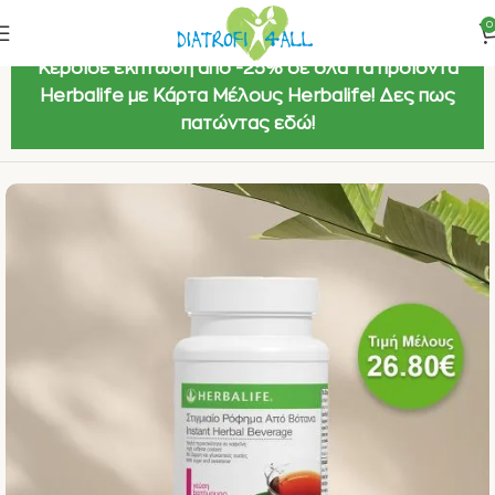
0
Κέρδισε έκπτωση από -25% σε όλα τα προϊόντα
Herbalife με Κάρτα Μέλους Herbalife! Δες πως
πατώντας εδώ!