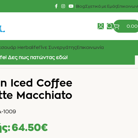
Blog
Σχετικά με Εμάς
Επικοινων
0.00
σουάρ Herbalife
Γίνε Συνεργάτης
Επικοινωνία
ife! Δες πως πατώντας εδώ!
in Iced Coffee
tte Macchiato
A-1009
ής:
64.50
€