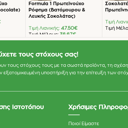
ύχο
Formula 1 Πρωτεϊνούχο
Σοκολατέ
ocolate)
Ρόφημα (Βατόμουρου &
Πρωτεΐνης
Λευκής Σοκολάτας)
€
Τιμή Λιαν
Τιμή Λιανικής:
47.50
€
Τιμή Μέλ
Τιμή Μέλους:
36.67
€
Προσθήκη 
Προσθήκη Στο Καλάθι
ύχετε τους στόχους σας!
ουν τους στόχους τους με τα σωστά προϊόντα, τη σχέση
εάν εξατομικευμένη υποστήριξη για την επίτευξη των στ
σης Ιστοτόπου
Χρήσιμες Πληροφο
ς
Ποιοί Είμαστε