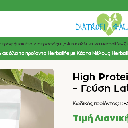
ιατροφή
Πακέτα Διατροφής
HL/Skin Καλλυντικά Herbalife
Αξε
σε όλα τα προϊόντα Herbalife με Κάρτα Μέλους Herbal
High Prote
– Γεύση La
Κωδικός προϊόντος:
DF
Τιμή Λιανικ