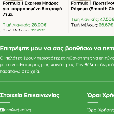
Formula 1 Express Μπάρες
Formula 1 Πρωτεϊνο
για ισορροπημένη διατροφή
Ρόφημα (Smooth Ch
7τμχ.
Τιμή Λιανικής:
47.50
Τιμή Λιανικής:
28.90
€
Τιμή Μέλους:
36.67
€
Τιμή Μέλους:
22.32
€
Προσθήκη Στο Καλάθι
Προσθήκη Στο Καλάθι
Επιτρέψτε μου να σας βοηθήσω να πετ
Οι πελάτες έχουν περισσότερες πιθανότητες να επιτύχ
με το να είναι μέρος μιας κοινότητας. Εάν θέλετε δωρ
παραπάνω στοιχεία.
Στοιχεία Επικοινωνίας
Όροι Χρή
Βασιλική Ρούνη
Όροι Χρήση