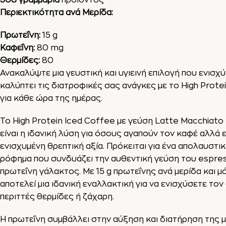
308 γραμμάρια
προϊόντος
Περιεκτικότητα ανά Μερίδα:
Πρωτεΐνη:
15 g
Καφεΐνη
:
80 mg
Θερμίδες:
80
Ανακαλύψτε μια γευστική και υγιεινή επιλογή που ενισχύε
καλύπτει τις διατροφικές σας ανάγκες με το High Protei
για κάθε ώρα της ημέρας.
Το High Protein Iced Coffee με γεύση Latte Macchiato 
είναι η ιδανική λύση για όσους αγαπούν τον καφέ αλλά ε
ενισχυμένη θρεπτική αξία. Πρόκειται για ένα απολαυστ
ρόφημα που συνδυάζει την αυθεντική γεύση του espre
πρωτεΐνη γάλακτος. Με 15 g πρωτεΐνης ανά μερίδα και μ
αποτελεί μια ιδανική εναλλακτική για να ενισχύσετε το
περιττές θερμίδες ή ζάχαρη.
Η πρωτεΐνη συμβάλλει στην αύξηση και διατήρηση της μ