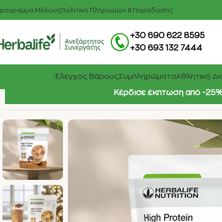
ρόγραμμα Μέλους
Πολιτική Πληρωμών & Παράδοσης
+30 690 622 8595
+30 693 132 7444
Έλεγχος Βάρους
Συμπληρώματα
Αθλητική Δ
Κέρδισε έκπτωση από -25% 