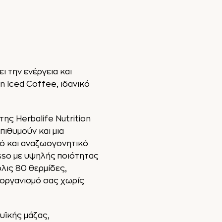
ι την ενέργεια και
n Iced Coffee, ιδανικό
της Herbalife Nutrition
πιθυμούν και μια
ικό και αναζωογονητικό
sso με υψηλής ποιότητας
όλις 80 θερμίδες,
ν οργανισμό σας χωρίς
υϊκής μάζας,