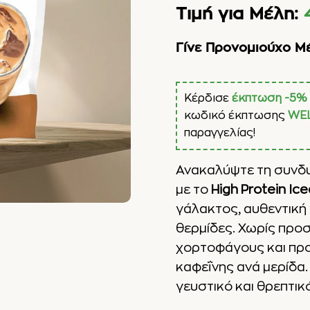
Τιμή για Μέλη:
Γίνε Προνομιούχο Μ
Κέρδισε
έκπτωση -5%
κωδικό έκπτωσης
WE
παραγγελίας!
Ανακαλύψτε τη συνδυ
με το
High Protein Ic
γάλακτος, αυθεντική 
θερμίδες. Χωρίς προσ
χορτοφάγους και προσ
καφεΐνης ανά μερίδα.
γευστικό και θρεπτικ