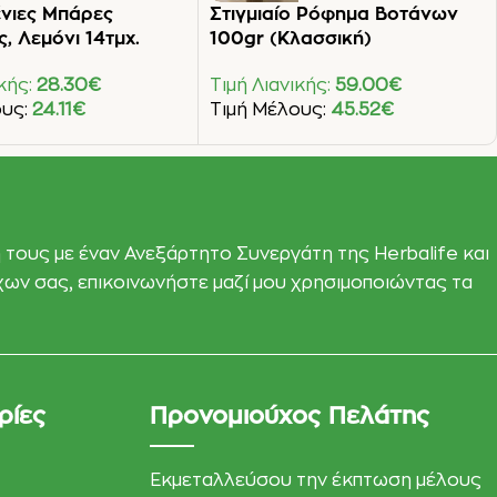
νιες Μπάρες
Στιγμιαίο Ρόφημα Βοτάνων
, Λεμόνι 14τμχ.
100gr (Κλασσική)
ικής:
28.30
€
Τιμή Λιανικής:
59.00
€
ους:
24.11
€
Τιμή Μέλους:
45.52
€
Στο Καλάθι
Προσθήκη Στο Καλάθι
 τους με έναν Ανεξάρτητο Συνεργάτη της Herbalife και
όχων σας, επικοινωνήστε μαζί μου χρησιμοποιώντας τα
ρίες
Προνομιούχος Πελάτης
Εκμεταλλεύσου την έκπτωση μέλους