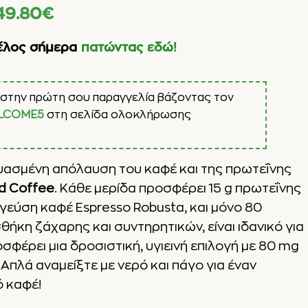
49.80
€
έλος σήμερα
πατώντας εδώ!
στην πρώτη σου παραγγελία βάζοντας τον
LCOME5
στη σελίδα ολοκλήρωσης
ασμένη απόλαυση του καφέ και της πρωτεΐνης
ed Coffee
. Κάθε μερίδα προσφέρει 15 g πρωτεΐνης
γεύση καφέ Espresso Robusta, και μόνο 80
θήκη ζάχαρης και συντηρητικών, είναι ιδανικό για
φέρει μια δροσιστική, υγιεινή επιλογή με 80 mg
 Απλά αναμείξτε με νερό και πάγο για έναν
ό καφέ!