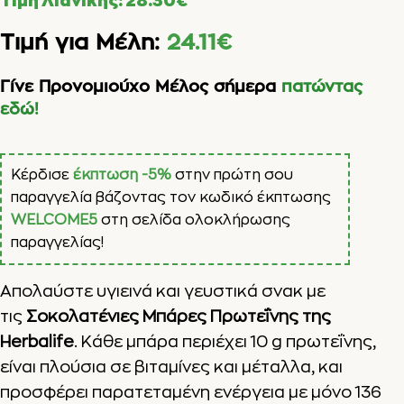
Τιμή Λιανικής:
28.30
€
Τιμή για Μέλη:
24.11
€
Γίνε Προνομιούχο Μέλος σήμερα
πατώντας
εδώ!
Κέρδισε
έκπτωση -5%
στην πρώτη σου
παραγγελία βάζοντας τον κωδικό έκπτωσης
WELCOME5
στη σελίδα ολοκλήρωσης
παραγγελίας!
Απολαύστε υγιεινά και γευστικά σνακ με
τις
Σοκολατένιες Μπάρες Πρωτεΐνης της
Herbalife
. Κάθε μπάρα περιέχει 10 g πρωτεΐνης,
είναι πλούσια σε βιταμίνες και μέταλλα, και
προσφέρει παρατεταμένη ενέργεια με μόνο 136