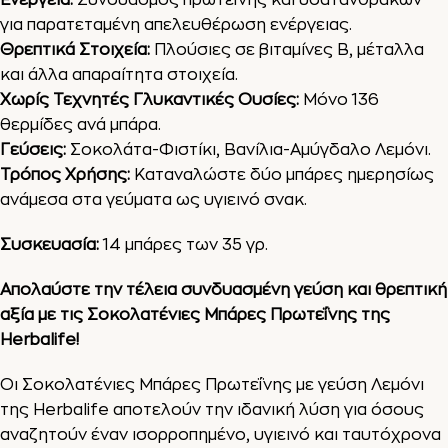
Ενέργεια:
Συνδυασμός πρωτεΐνης και υδατανθράκων
για παρατεταμένη απελευθέρωση ενέργειας.
Θρεπτικά Στοιχεία:
Πλούσιες σε βιταμίνες B, μέταλλα
και άλλα απαραίτητα στοιχεία.
Χωρίς Τεχνητές Γλυκαντικές Ουσίες:
Μόνο 136
θερμίδες ανά μπάρα.
Γεύσεις:
Σοκολάτα-Φιστίκι,
Βανίλια-Αμύγδαλο
Λεμόνι.
Τρόπος Χρήσης:
Καταναλώστε δύο μπάρες ημερησίως
ανάμεσα στα γεύματα ως υγιεινό σνακ.
Συσκευασία:
14 μπάρες των 35 γρ.
Απολαύστε την τέλεια συνδυασμένη γεύση και θρεπτική
αξία με τις Σοκολατένιες Μπάρες Πρωτεΐνης της
Herbalife!
Οι Σοκολατένιες Μπάρες Πρωτεΐνης με γεύση Λεμόνι
της Herbalife αποτελούν την ιδανική λύση για όσους
αναζητούν έναν ισορροπημένο, υγιεινό και ταυτόχρονα