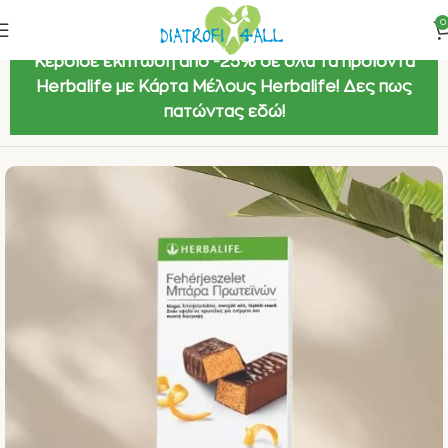
0
Κέρδισε έκπτωση από -25% σε όλα τα προϊόντα
Herbalife με Κάρτα Μέλους Herbalife! Δες πως
πατώντας εδώ!