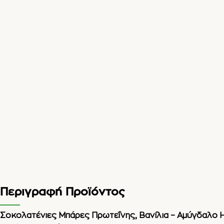
Περιγραφή Προϊόντος
Σοκολατένιες Μπάρες Πρωτεΐνης, Βανίλια – Αμύγδαλο H