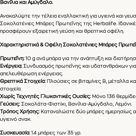
Βανίλια και Αμύγδαλο.
Ανακαλύψτε την τέλεια εναλλακτική για υγιεινά και γευσ
Σοκολατένιες Μπάρες Πρωτεΐνης της Herbalife. Ιδανικέ
προσφέρουν εξαιρετική γεύση και θρεπτικά οφέλη.
Χαρακτηριστικά & Οφέλη Σοκολατένιες Μπάρες Πρωτεΐν
Πρωτεΐνη:
10 g ανά μπάρα για την ανάπτυξη και διατήρησ
Ενέργεια:
Συνδυασμός πρωτεΐνης και υδατανθράκων για
απελευθέρωση ενέργειας.
Θρεπτικά Στοιχεία:
Πλούσιες σε βιταμίνες B, μέταλλα κα
στοιχεία.
Χωρίς Τεχνητές Γλυκαντικές Ουσίες:
Μόνο 136 θερμίδες
Γεύσεις:
Σοκολάτα-Φιστίκι
, Βανίλια-Αμύγδαλο, Λεμόνι.
Τρόπος Χρήσης:
Καταναλώστε δύο μπάρες ημερησίως α
υγιεινό σνακ.
Συσκευασία:
14 μπάρες των 35 γρ.