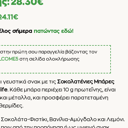
ής:
28.30
€
24.11
€
έλος σήμερα
πατώντας εδώ!
στην πρώτη σου παραγγελία βάζοντας τον
LCOME5
στη σελίδα ολοκλήρωσης
ι γευστικά σνακ με τις
Σοκολατένιες Μπάρες
ife
. Κάθε μπάρα περιέχει 10 g πρωτεΐνης, είναι
 και μέταλλα, και προσφέρει παρατεταμένη
θερμίδες.
ς Σοκολάτα-Φιστίκ
ι
, Βανίλια-Αμύγδαλο και Λεμόνι.
η πριν από την προπόνηση ή ως υγιεινό σνακ