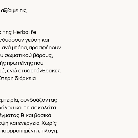
αξία με τις
 της Herbalife
υνδυάσουν γεύση και
ς ανά μπάρα, προσφέρουν
ου σωματικού βάρους,
κής πρωτεΐνης που
ού, ενώ οι υδατάνθρακες
ύτερη διάρκεια
εμπειρία, συνδυάζοντας
δάλου και τη σοκολάτα.
έγματος Β και βασικά
ψη και ενέργεια. Χωρίς
ι ισορροπημένη επιλογή.