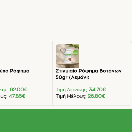
ούχο Ρόφημα
Στιγμιαίο Ρόφημα Βοτάνων
50gr (Λεμόνι)
ικής:
62.00
€
Τιμή Λιανικής:
34.70
€
ους:
47.85
€
Τιμή Μέλους:
26.80
€
Στο Καλάθι
Προσθήκη Στο Καλάθι