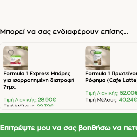
Μπορεί να σας ενδιαφέρουν επίσης...
Formula 1 Express Μπάρες
Formula 1 Πρωτεϊνο
για ισορροπημένη διατροφή
Ρόφημα (Cafe Latte
7τμχ.
Τιμή Λιανικής:
52.00
Τιμή Λιανικής:
28.90
€
Τιμή Μέλους:
40.24
Τιμή Μέλους:
22.32
€
Προσθήκη Στο Καλάθι
Προσθήκη Στο Καλάθι
Επιτρέψτε μου να σας βοηθήσω να πετ