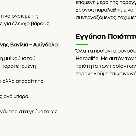
επόμενη μέρα της παραγ
χρόνος παραλαβής είναι 
τικά σνακ με τις
συνεργαζόμενες ταχυμετ
ς για έλεγχο βάρους,
Εγγύηση Ποιότητ
ης Βανίλια – Αμύγδαλο:
Όλα τα προϊόντα συνοδε
η μυϊκού ιστού.
Herbalife. Με αυτόν τον
 παρατεταμένη
ποιότητα των προϊόντων μ
παρακαλούμε επικοινωνήσ
ι άλλα απαραίτητα
 ανά μπάρα.
νάμεσα στα γεύματα ως