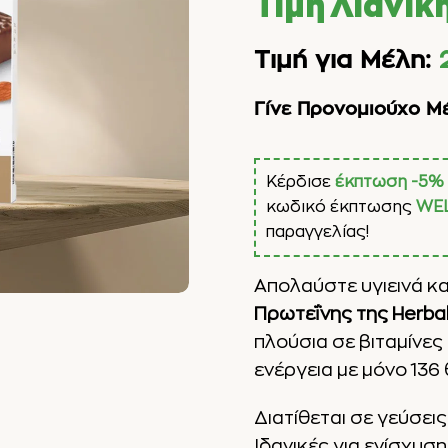
Τιμή Λιανικ
Τιμή για Μέλη:
Γίνε Προνομιούχο Μ
Κέρδισε
έκπτωση -5%
κωδικό έκπτωσης
WE
παραγγελίας!
Απολαύστε υγιεινά κα
Πρωτεΐνης της Herbal
πλούσια σε βιταμίνες
ενέργεια με μόνο 136 
Διατίθεται σε γεύσει
Ιδανικές για ενίσχυσ