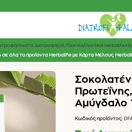
ιατροφή
Πακέτα Διατροφής
HL/Skin Καλλυντικά Herbalife
Αξε
σε όλα τα προϊόντα Herbalife με Κάρτα Μέλους Herbal
Σοκολατέν
Πρωτεΐνης,
Αμύγδαλο 
Κωδικός προϊόντος:
DFA