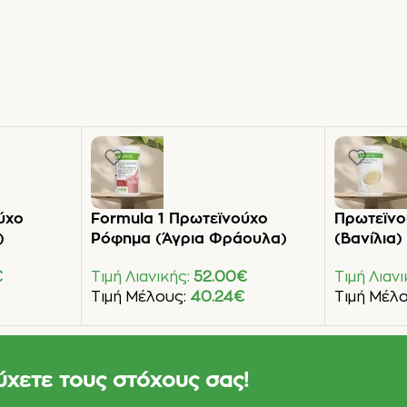
ύχο
Formula 1 Πρωτεϊνούχο
Πρωτεϊν
)
Ρόφημα (Άγρια Φράουλα)
(Βανίλια)
€
Τιμή Λιανικής:
52.00
€
Τιμή Λιαν
€
Τιμή Μέλους:
40.24
€
Τιμή Μέλ
Προσθήκη Στο Καλάθι
Προσθήκη 
ύχετε τους στόχους σας!