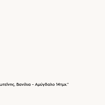
τεΐνης, Βανίλια – Αμύγδαλο 14τμχ.”