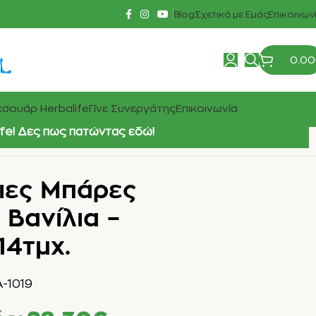
Blog
Σχετικά με Εμάς
Επικοινων
0.00
σουάρ Herbalife
Γίνε Συνεργάτης
Επικοινωνία
ife! Δες πως πατώντας εδώ!
ιες Μπάρες
 Βανίλια –
14τμχ.
-1019