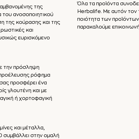
Όλα τα προϊόντα συνοδε
ιλαμβανομένης της
Herbalife. Με αυτόν τον
α του ανοσοποιητικού
ποιότητα των προϊόντων μ
ση της κούρασης και της
παρακαλούμε επικοινωνήσ
χρωστικές και
φυσικώς ευρισκόμενο
τε την πρόσληψη
ς προέλευσης ρόφημα
ι σας προσφέρει ένα
ίς γλουτένη και με
αγική ή χορτοφαγική
μίνες και μέταλλα,
D συμβάλλει στην ομαλή