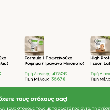
ύχο
Formula 1 Πρωτεϊνούχο
High Prot
λια)
Ρόφημα (Τραγανό Μπισκότο)
Γεύση La
€
Τιμή Λιανικής:
47.50
€
Τιμή Λιαν
Τιμή Μέλους:
36.67
€
Τιμή Μέλ
Προσθήκη Στο Καλάθι
Προσθήκη 
ύχετε τους στόχους σας!
ουν τους στόχους τους με τα σωστά προϊόντα, τη σχέση