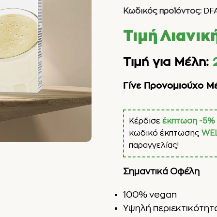
Κωδικός προϊόντος:
DF
Τιμή Λιανικ
Τιμή για Μέλη:
Γίνε Προνομιούχο Μ
Κέρδισε
έκπτωση -5%
κωδικό έκπτωσης
WE
παραγγελίας!
Σημαντικά Οφέλη
100% vegan
Υψηλή περιεκτικότητ