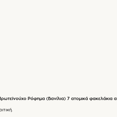
Πρωτεϊνούχο Ρόφημα (Βανίλια) 7 ατομικά φακελάκια α
ριτική.