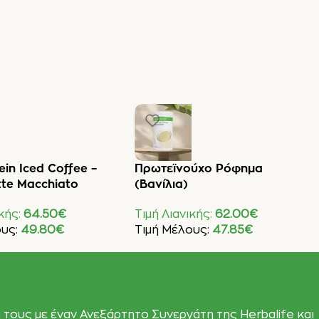
ein Iced Coffee –
Πρωτεϊνούχο Ρόφημα
tte Macchiato
(Βανίλια)
ικής:
64.50
€
Τιμή Λιανικής:
62.00
€
ους:
49.80
€
Τιμή Μέλους:
47.85
€
Στο Καλάθι
Προσθήκη Στο Καλάθι
 τους με έναν Ανεξάρτητο Συνεργάτη της Herbalife και