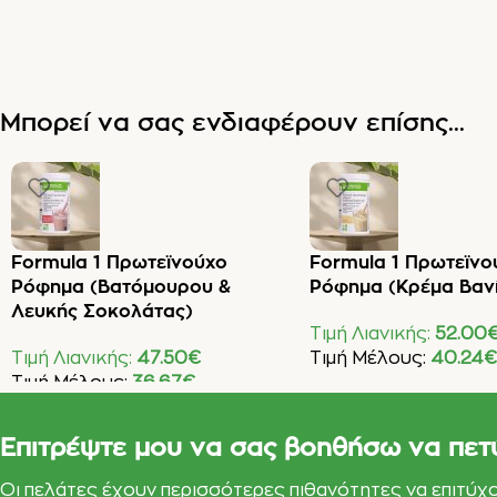
Μπορεί να σας ενδιαφέρουν επίσης...
Formula 1 Πρωτεϊνούχο
Formula 1 Πρωτεϊνο
Ρόφημα (Βατόμουρου &
Ρόφημα (Κρέμα Βανί
Λευκής Σοκολάτας)
Τιμή Λιανικής:
52.00
Τιμή Λιανικής:
47.50
€
Τιμή Μέλους:
40.24
€
Τιμή Μέλους:
36.67
€
Προσθήκη Στο Καλάθι
Προσθήκη Στο Καλάθι
Επιτρέψτε μου να σας βοηθήσω να πετ
Οι πελάτες έχουν περισσότερες πιθανότητες να επιτύχ