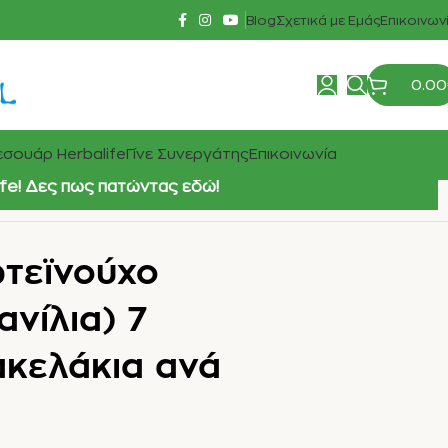
Blog
Σχετικά με Εμάς
Επικοινων
0.00
σουάρ Herbalife
Γίνε Συνεργάτης
Επικοινωνία
ife! Δες πως πατώντας εδώ!
τεϊνούχο
νίλια) 7
ακελάκια ανά