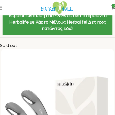
0
Κέρδισε έκπτωση από -25% σε όλα τα προϊόντα
Herbalife με Κάρτα Μέλους Herbalife! Δες πως
πατώντας εδώ!
Sold out