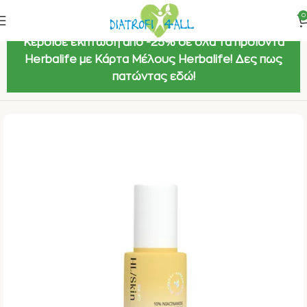
0
Κέρδισε έκπτωση από -25% σε όλα τα προϊόντα
Herbalife με Κάρτα Μέλους Herbalife! Δες πως
πατώντας εδώ!