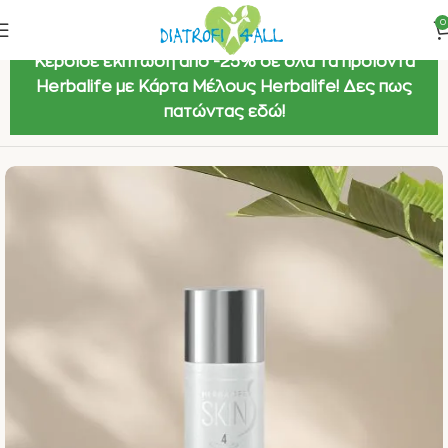
0
Κέρδισε έκπτωση από -25% σε όλα τα προϊόντα
Herbalife με Κάρτα Μέλους Herbalife! Δες πως
πατώντας εδώ!