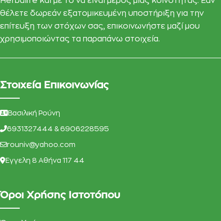
Herbalife και με το να είναι μέρος μιας κοινότητας. Εάν
θέλετε δωρεάν εξατομικευμένη υποστήριξη για την
επίτευξη των στόχων σας, επικοινωνήστε μαζί μου
χρησιμοποιώντας τα παραπάνω στοιχεία.
Στοιχεία Επικοινωνίας
Βασιλική Ρούνη
6931327444 & 6906228595
rouniv@yahoo.com
Eγγελη 8 Αθήνα 117 44
Όροι Χρήσης Ιστοτόπου