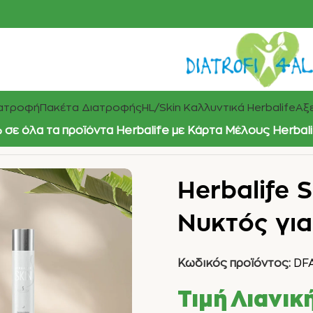
ιατροφή
Πακέτα Διατροφής
HL/Skin Καλλυντικά Herbalife
Αξε
σε όλα τα προϊόντα Herbalife με Κάρτα Μέλους Herbal
Herbalife 
Νυκτός γι
Κωδικός προϊόντος:
DF
Τιμή Λιανικ