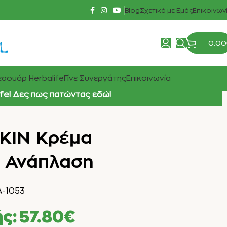
Blog
Σχετικά με Εμάς
Επικοινων
0.00
σουάρ Herbalife
Γίνε Συνεργάτης
Επικοινωνία
ife! Δες πως πατώντας εδώ!
SKIN Κρέμα
α Ανάπλαση
A-1053
ής:
57.80
€