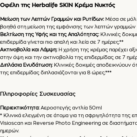
Οφέλη της Herbalife SKIN Κρέμα Νυκτός
Μείωση των Λεπτών Γραμμών και Ρυτίδων:
Μέσα σε μόλι
βοηθά στη μείωση της εμφάνισης των λεπτών γραμμών κ
Βελτίωση της Υφής και της Απαλότητας:
Κλινικές δοκιμ
επιδερμίδα γίνεται πιο απαλή και λεία σε 7 ημέρες.**
Ακτινοβολία και Λάμψη:
Η χρήση της κρέμας παρέχει αξ
στην όψη και την ακτινοβολία της επιδερμίδας σε 7 ημέρ
Διπλάσια Ενυδάτωση:
Κλινικές δοκιμές αποδεικνύουν ότ
της επιδερμίδας διπλασιάζονται για 8 ώρες.***
Πληροφορίες Συσκευασίας
Περιεκτικότητα:
Αεροστεγής αντλία 50ml
* Κλινικά ελεγμένη σε άτομα για τη σφριγηλότητα της ε
Visioscan και Reverse Photo Engineering σε διαστήματα
ημερών.