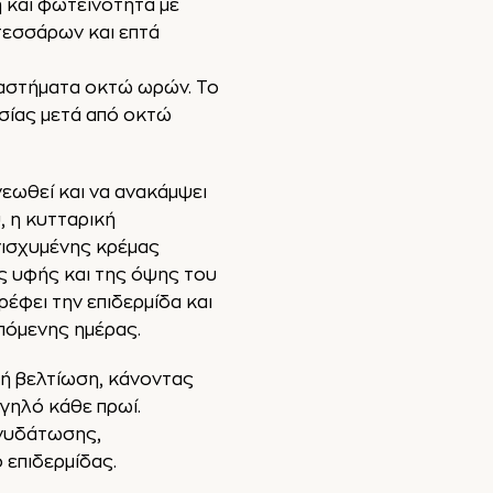
η και φωτεινότητα με
τεσσάρων και επτά
διαστήματα οκτώ ωρών. Το
σίας μετά από οκτώ
ανεωθεί και να ανακάμψει
, η κυτταρική
ενισχυμένης κρέμας
ης υφής και της όψης του
ρέφει την επιδερμίδα και
επόμενης ημέρας.
τή βελτίωση, κάνοντας
ιγηλό κάθε πρωί.
ενυδάτωσης,
επιδερμίδας.