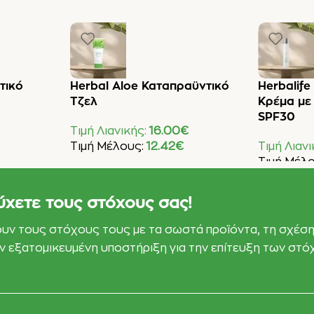
τικό
Herbal Aloe Καταπραϋντικό
Herbalife
Τζελ
Κρέμα με
SPF30
Τιμή Λιανικής:
16.00
€
Τιμή Μέλους:
12.42
€
Τιμή Λιαν
Τιμή Μέλ
Προσθήκη Στο Καλάθι
Προσθήκη 
ύχετε τους στόχους σας!
ουν τους στόχους τους με τα σωστά προϊόντα, τη σχέση
εάν εξατομικευμένη υποστήριξη για την επίτευξη των στ