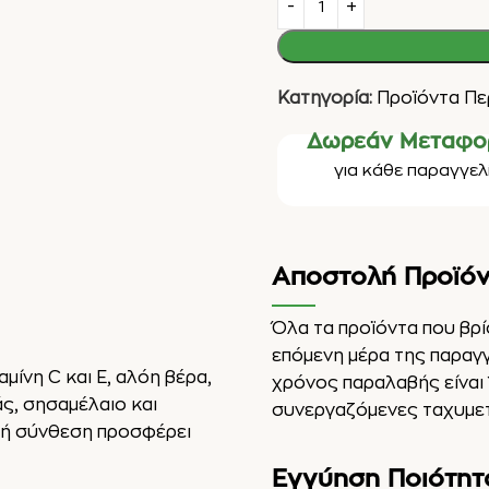
Κατηγορία:
Προϊόντα Πε
Δωρεάν Μεταφο
για κάθε παραγγελί
Αποστολή Προϊό
Όλα τα προϊόντα που βρ
επόμενη μέρα της παραγ
αμίνη C
και Ε, αλόη βέρα,
χρόνος παραλαβής είναι 
άς, σησαμέλαιο και
συνεργαζόμενες ταχυμετ
ική σύνθεση προσφέρει
Εγγύηση Ποιότητ