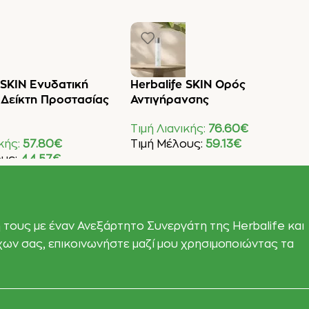
 SKIN Ενυδατική
Herbalife SKIN Ορός
 Δείκτη Προστασίας
Αντιγήρανσης
Τιμή Λιανικής:
76.60
€
ικής:
57.80
€
Τιμή Μέλους:
59.13
€
ους:
44.57
€
Προσθήκη Στο Καλάθι
Στο Καλάθι
 τους με έναν Ανεξάρτητο Συνεργάτη της Herbalife και
όχων σας, επικοινωνήστε μαζί μου χρησιμοποιώντας τα