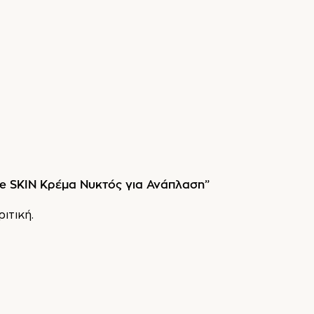
ife SKIN Κρέμα Νυκτός για Ανάπλαση”
ριτική.