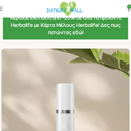
0
Κέρδισε έκπτωση από -25% σε όλα τα προϊόντα
Herbalife με Κάρτα Μέλους Herbalife! Δες πως
πατώντας εδώ!