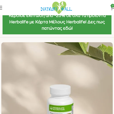
0
Κέρδισε έκπτωση από -25% σε όλα τα προϊόντα
Herbalife με Κάρτα Μέλους Herbalife! Δες πως
πατώντας εδώ!