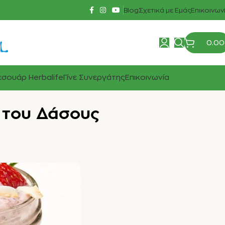
Blog
Σχετικά με Εμάς
Επικοινων
0.00
σουάρ Herbalife
Γίνε Συνεργάτης
Επικοινωνία
 του Δάσους