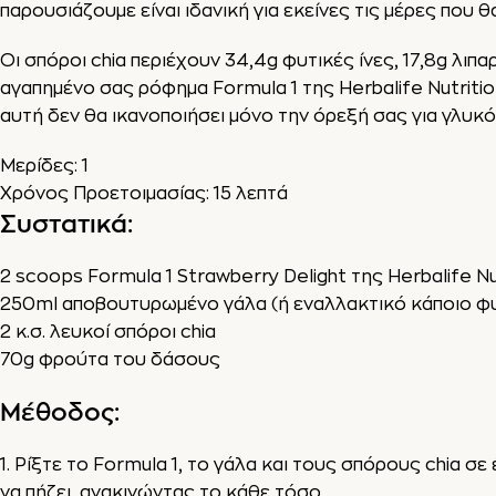
παρουσιάζουμε είναι ιδανική για εκείνες τις μέρες που 
Οι σπόροι chia περιέχουν 34,4g φυτικές ίνες, 17,8g λ
αγαπημένο σας ρόφημα Formula 1 της Herbalife Nutritio
αυτή δεν θα ικανοποιήσει μόνο την όρεξή σας για γλυκό
Μερίδες: 1
Χρόνος Προετοιμασίας: 15 λεπτά
Συστατικά:
2 scoops Formula 1 Strawberry Delight της Herbalife Nu
250ml αποβουτυρωμένο γάλα (ή εναλλακτικό κάποιο φυ
2 κ.σ. λευκοί σπόροι chia
70g φρούτα του δάσους
Μέθοδος:
1. Ρίξτε το Formula 1, το γάλα και τους σπόρους chia σε 
να πήζει, ανακινώντας το κάθε τόσο.