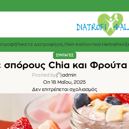
ιατροφή
Πακέτα Διατροφής
HL/Skin Καλλυντικά Herbalife
Αξε
ΣΥΝΤΑΓΈΣ
ε σπόρους Chia και Φρούτα
Posted by
admin
On 18 Μαΐου, 2025
Δεν επιτρέπεται σχολιασμός