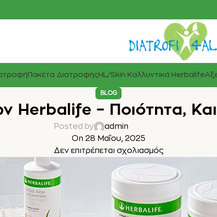
ιατροφή
Πακέτα Διατροφής
HL/Skin Καλλυντικά Herbalife
Αξε
BLOG
ν Herbalife – Ποιότητα, Και
Posted by
admin
On 28 Μαΐου, 2025
Δεν επιτρέπεται σχολιασμός