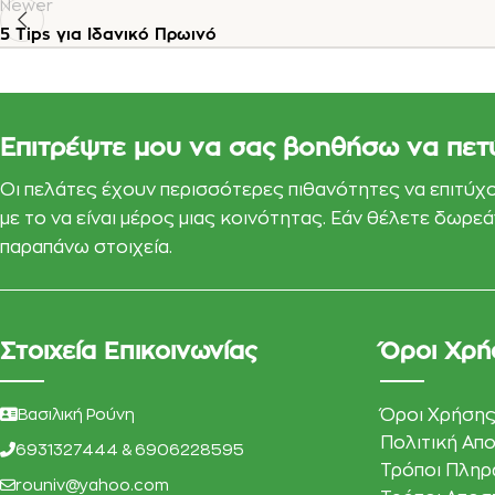
Newer
5 Tips για Ιδανικό Πρωινό
Επιτρέψτε μου να σας βοηθήσω να πετ
Οι πελάτες έχουν περισσότερες πιθανότητες να επιτύχ
με το να είναι μέρος μιας κοινότητας. Εάν θέλετε δωρ
παραπάνω στοιχεία.
Στοιχεία Επικοινωνίας
Όροι Χρή
Βασιλική Ρούνη
Όροι Χρήση
Πολιτική Απ
6931327444 & 6906228595
Τρόποι Πλη
rouniv@yahoo.com