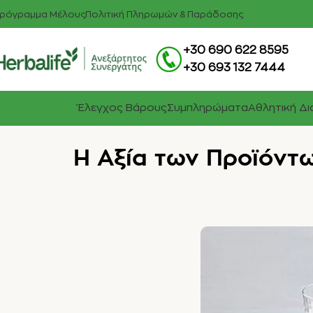
ρόγραμμα Μέλους
Πολιτική Πληρωμών & Παράδοσης
+30 690 622 8595
+30 693 132 7444
Έλεγχος Βάρους
Συμπληρώματα
Αθλητική Δ
Η Αξία των Προϊόντω