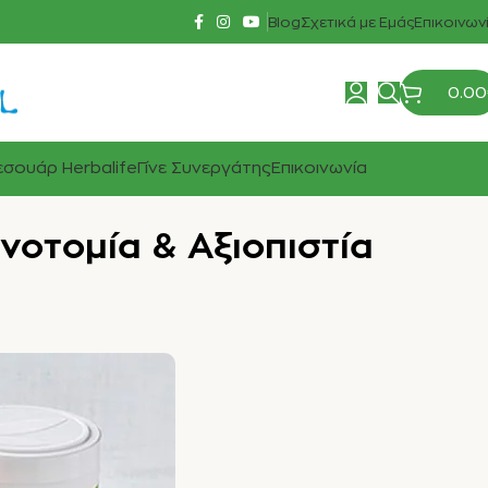
Blog
Σχετικά με Εμάς
Επικοινων
0.00
σουάρ Herbalife
Γίνε Συνεργάτης
Επικοινωνία
νοτομία & Αξιοπιστία